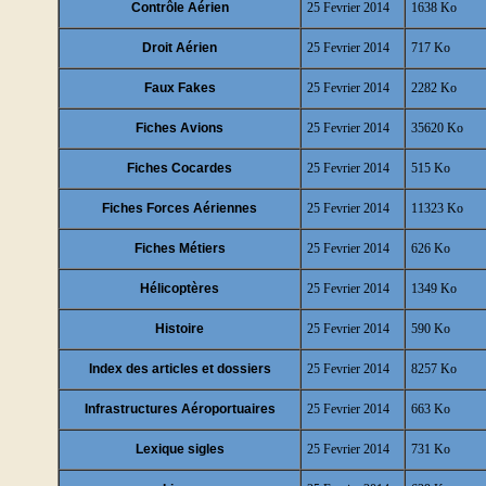
Contrôle Aérien
25 Fevrier 2014
1638 Ko
Droit Aérien
25 Fevrier 2014
717 Ko
Faux Fakes
25 Fevrier 2014
2282 Ko
Fiches Avions
25 Fevrier 2014
35620 Ko
Fiches Cocardes
25 Fevrier 2014
515 Ko
Fiches Forces Aériennes
25 Fevrier 2014
11323 Ko
Fiches Métiers
25 Fevrier 2014
626 Ko
Hélicoptères
25 Fevrier 2014
1349 Ko
Histoire
25 Fevrier 2014
590 Ko
Index des articles et dossiers
25 Fevrier 2014
8257 Ko
Infrastructures Aéroportuaires
25 Fevrier 2014
663 Ko
Lexique sigles
25 Fevrier 2014
731 Ko