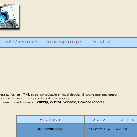
t au format HTML et est consultable en local depuis n'importe quel navigateur.
paraissant sont regroupes dans des fichiers zip,
Winzip
Winrar
Winace
PowerArchiver
cessaire pour les ouvrir :
,
,
,
.
Fichier
Date
Taille
Accidentologie
25 Fevrier 2014
488 Ko