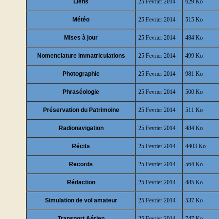
Liens
25 Fevrier 2014
629 Ko
Météo
25 Fevrier 2014
515 Ko
Mises à jour
25 Fevrier 2014
484 Ko
Nomenclature immatriculations
25 Fevrier 2014
499 Ko
Photographie
25 Fevrier 2014
981 Ko
Phraséologie
25 Fevrier 2014
500 Ko
Préservation du Patrimoine
25 Fevrier 2014
511 Ko
Radionavigation
25 Fevrier 2014
484 Ko
Récits
25 Fevrier 2014
4403 Ko
Records
25 Fevrier 2014
564 Ko
Rédaction
25 Fevrier 2014
485 Ko
Simulation de vol amateur
25 Fevrier 2014
537 Ko
Transport Aérien
25 Fevrier 2014
747 Ko