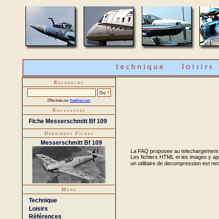
Recherche
Effectuée par
freefind.com
Nouveautés
Fiche Messerschmitt Bf 109
Dernières Fiches
Messerschmitt Bf 109
La FAQ proposee au telechargement es
Les fichiers HTML et les images y ap
un utilitaire de decompression est ne
Menu
Technique
Loisirs
Références