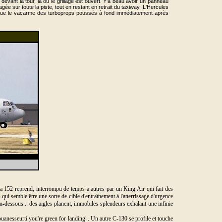
 devant la tour, là où le grillage est ouvert. Y'a beau avoir un panneau
gée sur toute la piste, tout en restant en retrait du taxiway. L'Hercules
ux que le vacarme des turboprops poussés à fond immédiatement après
sna 152 reprend, interrompu de temps a autres par un King Air qui fait des
n qui semble être une sorte de cible d'entraînement à l'atterrissage d'urgence
en-dessous... des aigles planent, immobiles splendeurs exhalant une infinie
iouanesseurti you're green for landing". Un autre C-130 se profile et touche