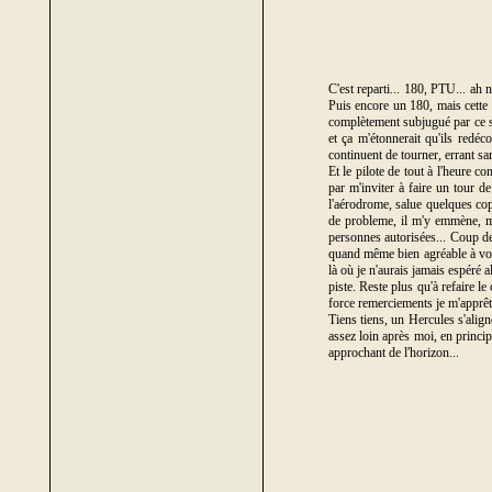
C'est reparti... 180, PTU... ah 
Puis encore un 180, mais cette 
complètement subjugué par ce sh
et ça m'étonnerait qu'ils redé
continuent de tourner, errant san
Et le pilote de tout à l'heure c
par m'inviter à faire un tour d
l'aérodrome, salue quelques cop
de probleme, il m'y emmène, me f
personnes autorisées... Coup de 
quand même bien agréable à voir
là où je n'aurais jamais espéré 
piste. Reste plus qu'à refaire l
force remerciements je m'apprêt
Tiens tiens, un Hercules s'align
assez loin après moi, en princip
approchant de l'horizon...