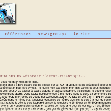
midi sur un aéroport d'outre-atlantique...
de vous raconter mon après-midi...
grand chose à faire d'autre que de bosser sur la FAQ (et vu que j'avais dejà bossé dessus to
t d'à côté serait peut-être sympa... je fourre mon sac photo, mon mini Jane's et deux canet
t je vois deux A-10 passer à basse altitude, et assez lentement. Visiblement, le second rasse
reviendront atterrir. Donc j'aurai quelque chose à me mettre sous la dent, ca commence bien. 
 avec toute une rumba de Jeeps qui patrouillent autour. Je jette un oeil à un F-101 en pite
à côté dans le même état. Quelques centaines de mètres plus loin, je suis à la tour de contr
te, j'attache le vélo, je sors l'appareil du sac, je remplace le 28-80 par un 75-300mm netteme
s avions qui voudront bien se donner la peine de montrer le bout de leur nez... Il est 15 heu
 sur l'aile, un phare sur le train avant... une grande dérive qui n'est pas en T... pas de dou