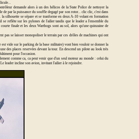
icule...
contrôleur demande alors à un des hélicos de la State Police de nettoyer la
 de par la puissance du souffle degagé par son rotor... clic clic, c'est dans
.. la silhouette se sépare et se tranforme en deux A-10 volant en formation
eil se reflète sur les pylones de l'ailier tandis que le leader a l'ensemble du
 courte finale et les deux Warthogs sont au sol, alors qu'une quinzaine de
t pas se laisser monopoliser le terrain par ces drôles de machines qui ont
e est vide sur le parking de la base militaire) vont bien vouloir se donner la
 une des places reservées devant la tour. En descend un pilote au look très
 bâtiment pour l'occasion.
sifflement comme ca, ca peut venir que d'un seul moteur au monde : celui du
leader incline son avion, invitant l'ailier à le rejoindre.