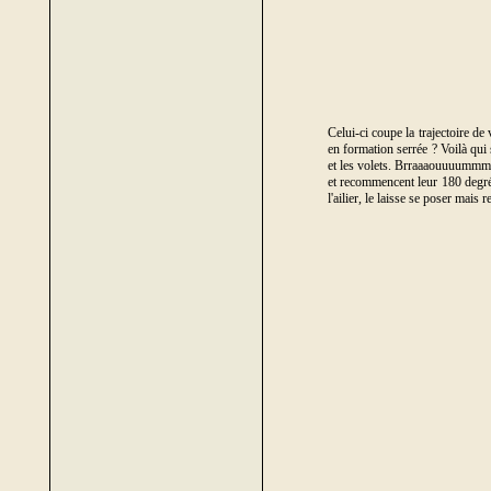
Celui-ci coupe la trajectoire de
en formation serrée ? Voilà qui 
et les volets. Brraaaouuuummmm,
et recommencent leur 180 degrés,
l'ailier, le laisse se poser mais 