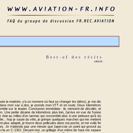
Best-of des récits
récit
ute la matinée, y'a un moment où faut se changer les idées), je me dis
tes dans mon sac a dos, je prends mon VTT et en route. Deux kilomètres
mble sur le leader. Conclusion immédiate : ils viennent de décoller, et
Une petite dizaine de kilomètres plus loin, j'arrive en vue de l'usine
ux état au milieu d'un tarmac qui ressemble plus à une pelouse qu'à du
ôle... hop je saute du vélo, je grimpe quelques marches qui me mettent
nt plus adapté, je fourre deux pellicules dans ma poche, et me voilà fin
res. Je n'attends pas une minute que j'apercois un point qui grossit au
te, v'la un C-130J. Devant moi, un grillage d'un mètre de haut me separe