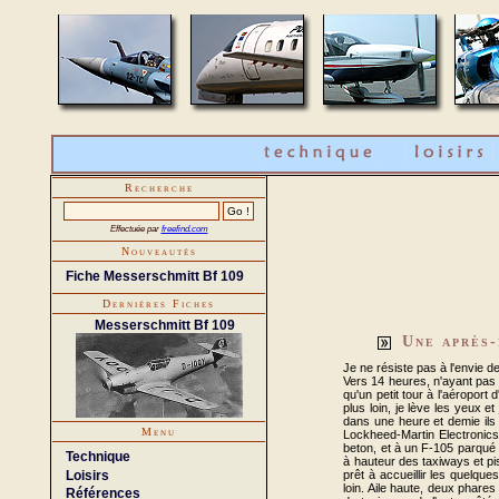
Recherche
Effectuée par
freefind.com
Nouveautés
Fiche Messerschmitt Bf 109
Dernières Fiches
Messerschmitt Bf 109
Une après-
Je ne résiste pas à l'envie 
Vers 14 heures, n'ayant pas 
qu'un petit tour à l'aéropor
plus loin, je lève les yeux e
dans une heure et demie ils 
Menu
Lockheed-Martin Electronics,
beton, et à un F-105 parqué 
Technique
à hauteur des taxiways et pis
Loisirs
prêt à accueillir les quelque
loin. Aile haute, deux phares
Références