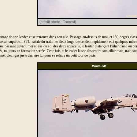
(crédit photo : Tomcat)
 virage de son leader et se retrouve dans son aile. Passage au-dessus de moi, et 180 degrés class
serait superbe... PTU, sortie du train, les deux hogs descendent rapidement et à quelques mètres
 passage devant moi au ras du sol des deux appareils, le leader distançant l'ailier d'une ou deu
 toujours en formation serrée. Cette fois-ci le leader laisse descendre son ailier mais, train sort
remet plein gaz juste derrière lui pour se refaire un petit tour de piste.
Wave-off