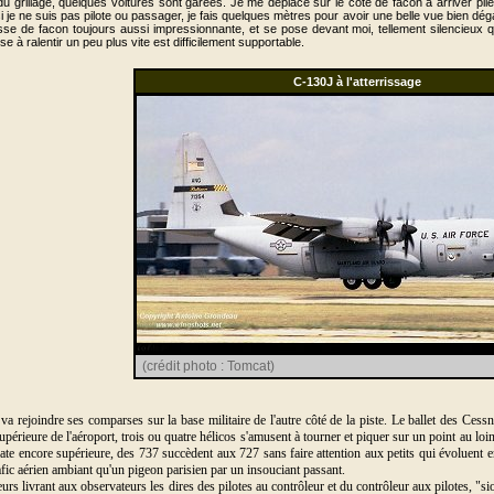
 du grillage, quelques voitures sont garées. Je me déplace sur le côté de facon à arriver pile
si je ne suis pas pilote ou passager, je fais quelques mètres pour avoir une belle vue bien déga
esse de facon toujours aussi impressionnante, et se pose devant moi, tellement silencie
 à ralentir un peu plus vite est difficilement supportable.
C-130J à l'atterrissage
(crédit photo : Tomcat)
va rejoindre ses comparses sur la base militaire de l'autre côté de la piste. Le ballet des Ces
supérieure de l'aéroport, trois ou quatre hélicos s'amusent à tourner et piquer sur un point au loi
strate encore supérieure, des 737 succèdent aux 727 sans faire attention aux petits qui évoluent 
rafic aérien ambiant qu'un pigeon parisien par un insouciant passant.
urs livrant aux observateurs les dires des pilotes au contrôleur et du contrôleur aux pilotes, "s