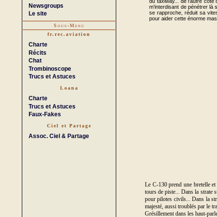
du taxiway... de l'autre côté
Newsgroups
m'interdisant de pénétrer là 
se rapproche, réduit sa vit
Le site
pour aider cette énorme masse
Sous-Menu
fr.rec.aviation
Charte
Récits
Chat
Trombinoscope
Trucs et Astuces
Loana
Charte
Trucs et Astuces
Faux-Fakes
Ciel et Partage
Assoc. Ciel & Partage
Le C-130 prend une bretelle et 
tours de piste... Dans la strate 
pour pilotes civils... Dans la 
majesté, aussi troublés par le t
Grésillement dans les haut-parle