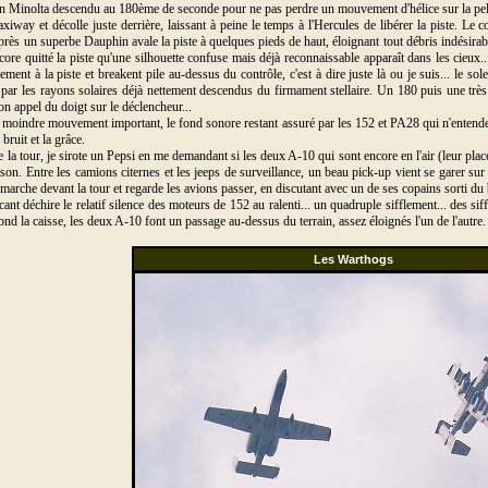
on Minolta descendu au 180ème de seconde pour ne pas perdre un mouvement d'hélice sur la pell
iway et décolle juste derrière, laissant à peine le temps à l'Hercules de libérer la piste. Le 
après un superbe Dauphin avale la piste à quelques pieds de haut, éloignant tout débris indésirable
core quitté la piste qu'une silhouette confuse mais déjà reconnaissable apparaît dans les cieux.
èlement à la piste et breakent pile au-dessus du contrôle, c'est à dire juste là ou je suis... le sol
 par les rayons solaires déjà nettement descendus du firmament stellaire. Un 180 puis une très
on appel du doigt sur le déclencheur...
moindre mouvement important, le fond sonore restant assuré par les 152 et PA28 qui n'entenden
bruit et la grâce.
de la tour, je sirote un Pepsi en me demandant si les deux A-10 qui sont encore en l'air (leur plac
ison. Entre les camions citernes et les jeeps de surveillance, un beau pick-up vient se garer sur
 marche devant la tour et regarde les avions passer, en discutant avec un de ses copains sorti du
rcant déchire le relatif silence des moteurs de 152 au ralenti... un quadruple sifflement... des 
d la caisse, les deux A-10 font un passage au-dessus du terrain, assez éloignés l'un de l'autre. Le 
Les Warthogs