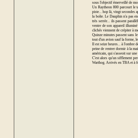
sous l'objectif émerveillé de m
Un Raytheon 800 parcourt le tax
piste... hop là, vingt secondes 
la boîte. Le Dauphin n'a pas en
très serrée... ils passent parall
ventre de son appareil illuminé
clichés viennent de crépiter à m
Quinze minutes passent sans le 
tout d'un avion sauf la forme, le 
Il est seize heures... à l'ombre 
peine de rentrer dormir à la ma
américain, qui s'asseoit sur une
C'est alors qu'un sifflement pe
Warthog. Arrivés en TBA et à fon