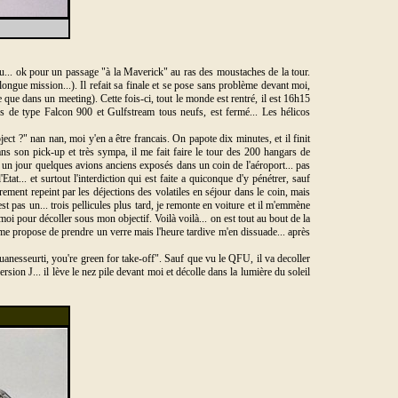
 peu... ok pour un passage "à la Maverick" au ras des moustaches de la tour.
ongue mission...). Il refait sa finale et se pose sans problème devant moi,
que dans un meeting). Cette fois-ci, tout le monde est rentré, il est 16h15
es de type Falcon 900 et Gulfstream tous neufs, est fermé... Les hélicos
ect ?" nan nan, moi y'en a être francais. On papote dix minutes, et il finit
dans son pick-up et très sympa, il me fait faire le tour des 200 hangars de
u un jour quelques avions anciens exposés dans un coin de l'aéroport... pas
at... et surtout l'interdiction qui est faite a quiconque d'y pénétrer, sauf
rement repeint par les déjections des volatiles en séjour dans le coin, mais
pas un... trois pellicules plus tard, je remonte en voiture et il m'emmène
moi pour décoller sous mon objectif. Voilà voilà... on est tout au bout de la
l me propose de prendre un verre mais l'heure tardive m'en dissuade... après
ouanesseurti, you're green for take-off". Sauf que vu le QFU, il va decoller
ion J... il lève le nez pile devant moi et décolle dans la lumière du soleil