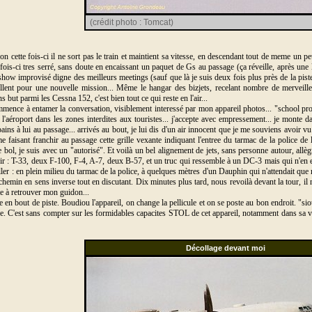
(crédit photo : Tomcat)
non cette fois-ci il ne sort pas le train et maintient sa vitesse, en descendant tout de meme un
fois-ci tres serré, sans doute en encaissant un paquet de Gs au passage (ça réveille, après une l
ow improvisé digne des meilleurs meetings (sauf que là je suis deux fois plus près de la piste 
collent pour une nouvelle mission... Même le hangar des bizjets, recelant nombre de merveill
s but parmi les Cessna 152, c'est bien tout ce qui reste en l'air...
ommence à entamer la conversation, visiblement interessé par mon appareil photos... "school proj
e l'aéroport dans les zones interdites aux touristes... j'accepte avec empressement... je monte 
ains à lui au passage... arrivés au bout, je lui dis d'un air innocent que je me souviens avoir v
aisant franchir au passage cette grille vexante indiquant l'entree du tarmac de la police de l'Et
bol, je suis avec un "autorisé". Et voilà un bel alignement de jets, sans personne autour, allèg
 : T-33, deux F-100, F-4, A-7, deux B-57, et un truc qui ressemble à un DC-3 mais qui n'en est 
aller : en plein milieu du tarmac de la police, à quelques mètres d'un Dauphin qui n'attendait que 
e chemin en sens inverse tout en discutant. Dix minutes plus tard, nous revoilà devant la tour, i
e à retrouver mon guidon...
e en bout de piste. Boudiou l'appareil, on change la pellicule et on se poste au bon endroit. "si
e. C'est sans compter sur les formidables capacites STOL de cet appareil, notamment dans sa vers
Décollage devant moi